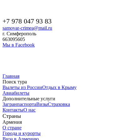
+7 978 047 93 83
samovar-crimea@mail.ru
г. Симферополь
663095605
Мы в Facebook
Главная
Поиск тура
Вылеты из России
Отдых в Крыму
Авиабилеты
Дополнительные услуги
Загранпаспорта
Визы
Страховка
Контакты
О нас
Страны
Армения
О стране
Города и курорты
Виза в Армению