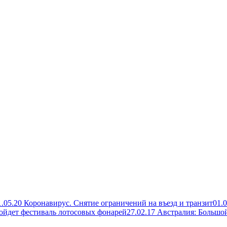
1.05.20 Коронавирус. Снятие ограничений на въезд и транзит
01.
пройдет фестиваль лотосовых фонарей
27.02.17 Австралия: Большо